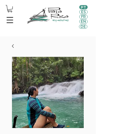
PT
ES
FR
EN
DE