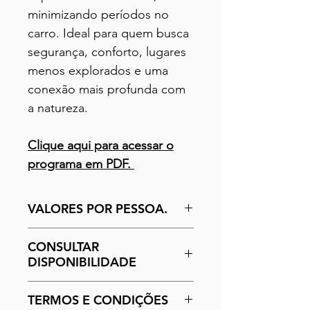
minimizando períodos no
carro. Ideal para quem busca
segurança, conforto, lugares
menos explorados e uma
conexão mais profunda com
a natureza.
Clique aqui para acessar o
programa em PDF.
VALORES POR PESSOA.
Adicione duas unidades no
CONSULTAR
carrinho.
DISPONIBILIDADE
Consulte a
Formas de pagamento
:
TERMOS E CONDIÇÕES
disponibilidade
clicando aqu
i.