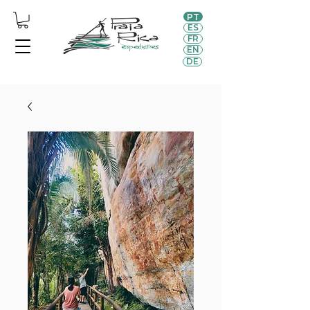
PT
ES
FR
EN
DE