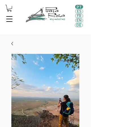
PT
ES
FR
EN
DE