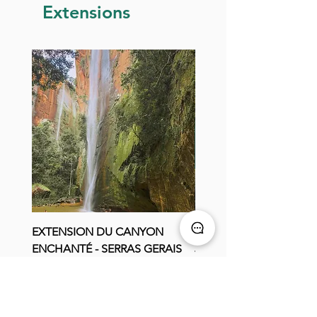
Extensions
EXTENSION DU CANYON
EXTENSION DU LAGO
ENCHANTÉ - SERRAS GERAIS
JAPONAIS - SERRAS GE
Ajouter au panier
Ajouter au pani