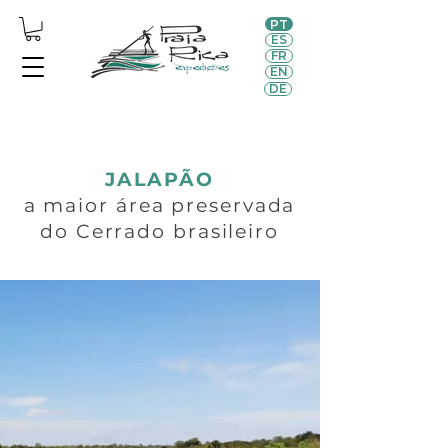
PT
ES
FR
EN
DE
JALAPÃO
a maior área preservada
do Cerrado brasileiro