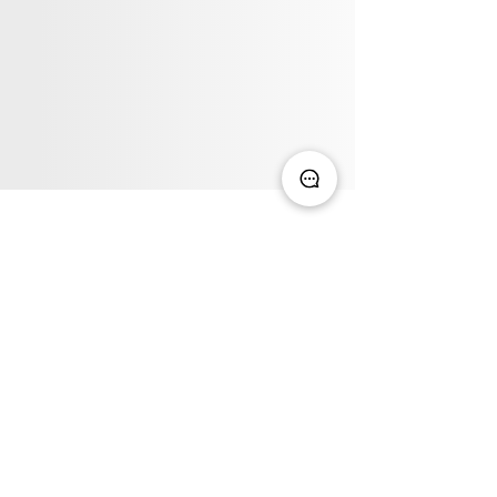
quero viver essa aventura
Jalapão: perguntas
frequentes sua dúvida
pode estar aqui